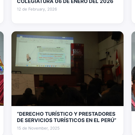
COLEGIATURA 06 DE ENERO DEL 2026
26 fotos
12 de February, 2026
“DERECHO TURÍSTICO Y PRESTADORES
4 fotos
DE SERVICIOS TURÍSTICOS EN EL PERÚ”
15 de November, 2025