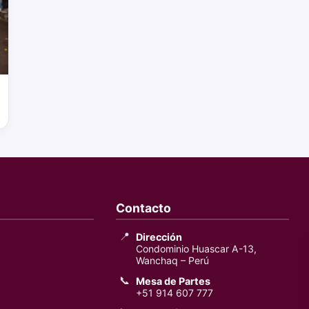
Contacto
📍
Dirección
Condominio Huascar A-13,
Wanchaq – Perú
📞
Mesa de Partes
+51 914 607 777