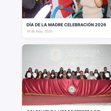
DÍA DE LA MADRE CELEBRACIÓN 2026
78 fotos
19 de May, 2026