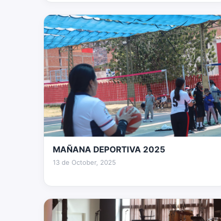
MAÑANA DEPORTIVA 2025
189 fotos
13 de October, 2025