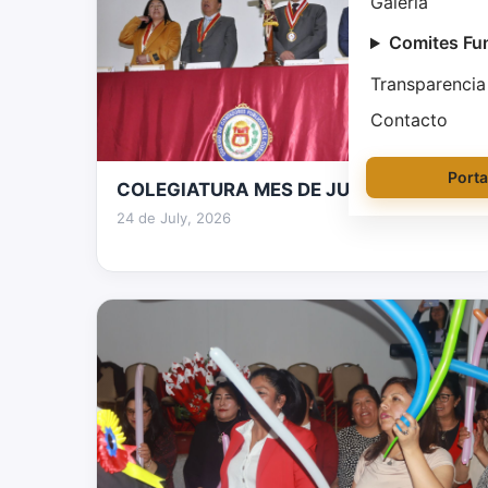
Galería
Comites Fu
Transparencia
Contacto
Porta
COLEGIATURA MES DE JUNIO 2026
128 fotos
24 de July, 2026