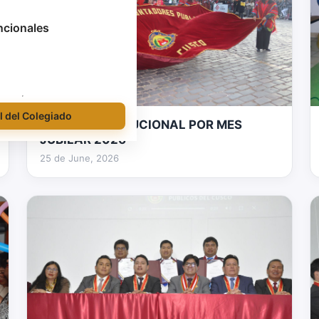
ncionales
l del Colegiado
DESFILE INSTITUCIONAL POR MES
36 fotos
JUBILAR 2026
25 de June, 2026