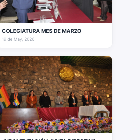
COLEGIATURA MES DE MARZO
100 fotos
19 de May, 2026