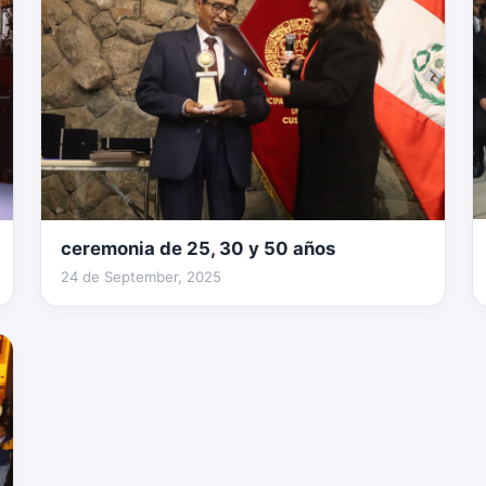
ceremonia de 25, 30 y 50 años
2 fotos
24 de September, 2025