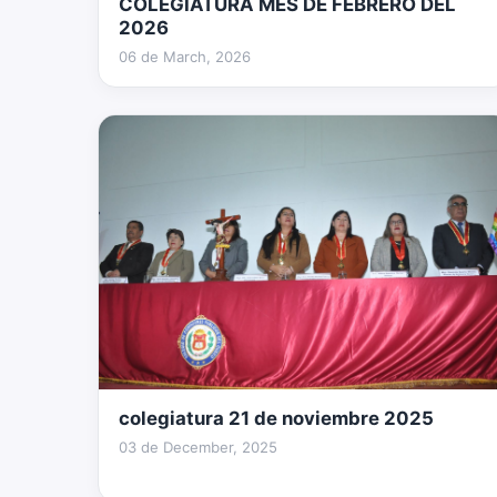
COLEGIATURA MES DE FEBRERO DEL
13 fotos
2026
06 de March, 2026
colegiatura 21 de noviembre 2025
96 fotos
03 de December, 2025