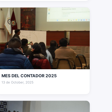
MES DEL CONTADOR 2025
9 fotos
13 de October, 2025