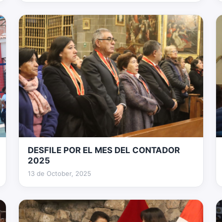
DESFILE POR EL MES DEL CONTADOR
160 fotos
2025
13 de October, 2025