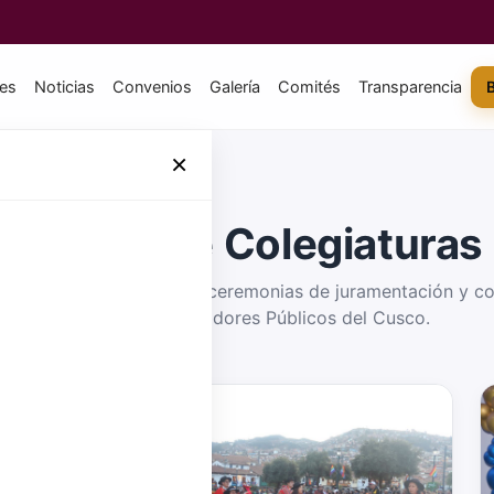
tes
Noticias
Convenios
Galería
Comités
Transparencia
×
Galería de Colegiaturas
mejores momentos de las ceremonias de juramentación y col
Colegio de Contadores Públicos del Cusco.