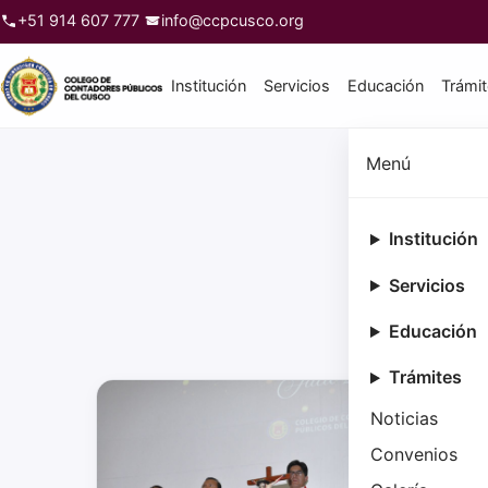
+51 914 607 777
info@ccpcusco.org
Institución
Servicios
Educación
Trámi
Menú
Institución
Servicios
Revive los 
Educación
Trámites
Noticias
Convenios