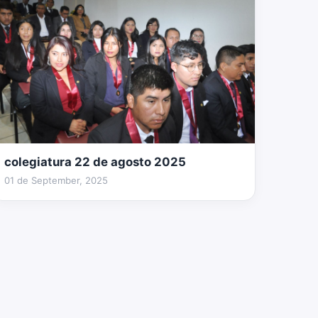
colegiatura 22 de agosto 2025
73 fotos
01 de September, 2025