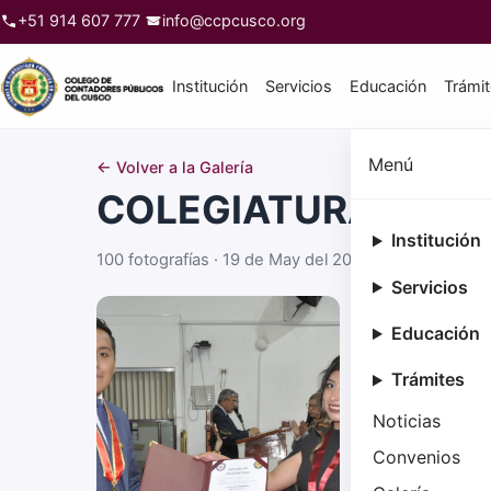
+51 914 607 777
info@ccpcusco.org
Institución
Servicios
Educación
Trámi
Menú
← Volver a la Galería
COLEGIATURA MES 
Institución
100 fotografías · 19 de May del 2026
Servicios
Educación
Trámites
Noticias
Convenios