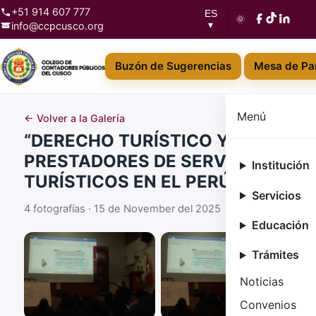
+51 914 607 777
ES
🌞
info@ccpcusco.org
▾
Buzón de Sugerencias
Mesa de Par
Menú
← Volver a la Galería
“DERECHO TURÍSTICO Y
PRESTADORES DE SERVICIOS
Institución
TURÍSTICOS EN EL PERÚ”
Servicios
4 fotografías · 15 de November del 2025
Educación
Trámites
Noticias
Convenios