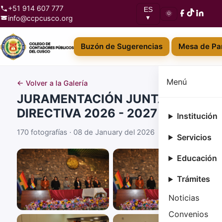
+51 914 607 777
ES
🌞
info@ccpcusco.org
▾
Buzón de Sugerencias
Mesa de Par
Menú
← Volver a la Galería
JURAMENTACIÓN JUNTA
DIRECTIVA 2026 - 2027
Institución
170 fotografías · 08 de January del 2026
Servicios
Educación
Trámites
Noticias
Convenios