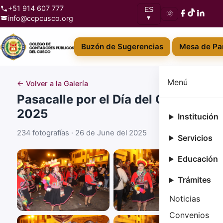
+51 914 607 777
ES
🌞
info@ccpcusco.org
▾
Buzón de Sugerencias
Mesa de Par
Menú
← Volver a la Galería
Pasacalle por el Día del Cusco
2025
Institución
234 fotografías · 26 de June del 2025
Servicios
Educación
Trámites
Noticias
Convenios