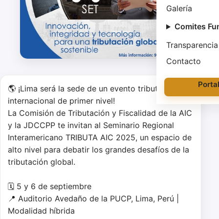
Galería
Comites Fu
Transparencia
Contacto
Porta
🌎 ¡Lima será la sede de un evento tributario 
internacional de primer nivel!

La Comisión de Tributación y Fiscalidad de la AIC 
y la JDCCPP te invitan al Seminario Regional 
Interamericano TRIBUTA AIC 2025, un espacio de 
alto nivel para debatir los grandes desafíos de la 
tributación global.

🗓 5 y 6 de septiembre

📍 Auditorio Avedaño de la PUCP, Lima, Perú | 
Modalidad híbrida
