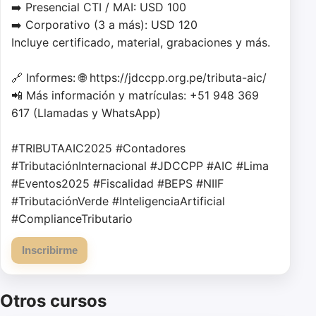
➡️ Presencial CTI / MAI: USD 100

➡️ Corporativo (3 a más): USD 120

Incluye certificado, material, grabaciones y más.

🔗 Informes: 🌐 https://jdccpp.org.pe/tributa-aic/

📲 Más información y matrículas: +51 948 369 
617 (Llamadas y WhatsApp)

#TRIBUTAAIC2025 #Contadores 
#TributaciónInternacional #JDCCPP #AIC #Lima 
#Eventos2025 #Fiscalidad #BEPS #NIIF 
#TributaciónVerde #InteligenciaArtificial 
#ComplianceTributario
Inscribirme
Otros cursos