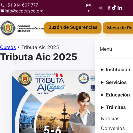
+51 914 607 777
ES
🌞
info@ccpcusco.org
▾
Buzón de Sugerencias
Mesa de Pa
Cursos
•
Tributa Aic 2025
Menú
Tributa Aic 2025
Institución
Servicios
Educación
Trámites
Noticias
Convenios