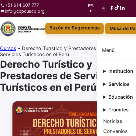
+51 914 607 777
ES
🌞
info@ccpcusco.org
▾
Buzón de Sugerencias
Mesa de Pa
Cursos
•
Derecho Turístico y Prestadores de
Menú
Servicios Turísticos en el Perú
Derecho Turístico y
Institución
Prestadores de Servicios
Servicios
Turísticos en el Perú
Educación
Trámites
Noticias
Convenios