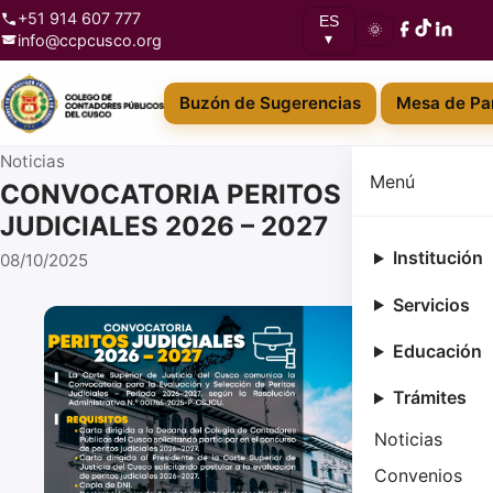
+51 914 607 777
ES
🌞
info@ccpcusco.org
▾
Buzón de Sugerencias
Mesa de Par
Noticias
Menú
CONVOCATORIA PERITOS
JUDICIALES 2026 – 2027
Institución
08/10/2025
Servicios
Educación
Trámites
Noticias
Convenios