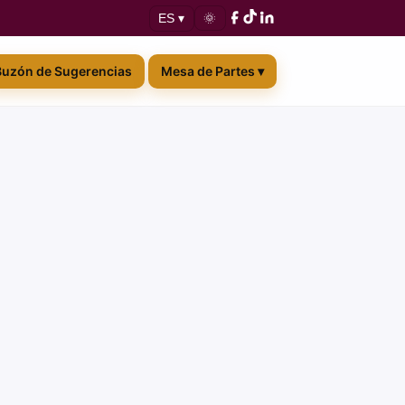
🌞
ES ▾
Buzón de Sugerencias
Mesa de Partes ▾