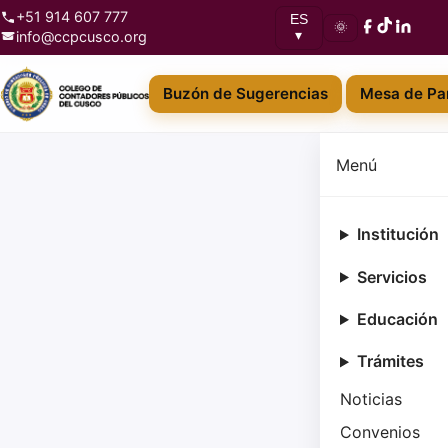
+51 914 607 777
ES
🌞
info@ccpcusco.org
▾
Buzón de Sugerencias
Mesa de Par
Menú
Institución
Servicios
Educación
Trámites
Noticias
Convenios