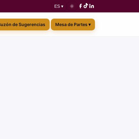
🌞
ES ▾
Buzón de Sugerencias
Mesa de Partes ▾