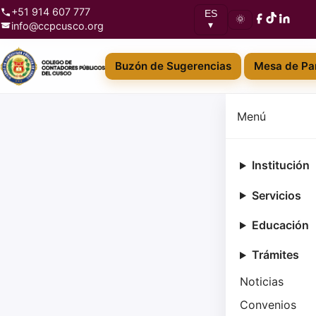
+51 914 607 777
ES
🌞
info@ccpcusco.org
▾
Buzón de Sugerencias
Mesa de Par
Menú
Institución
Servicios
Educación
Trámites
Noticias
Convenios