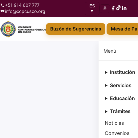
+51 914 607 777
ES
🌞
info@ccpcusco.org
▾
Buzón de Sugerencias
Mesa de Par
Menú
Institución
Servicios
Educación
Trámites
Noticias
Convenios