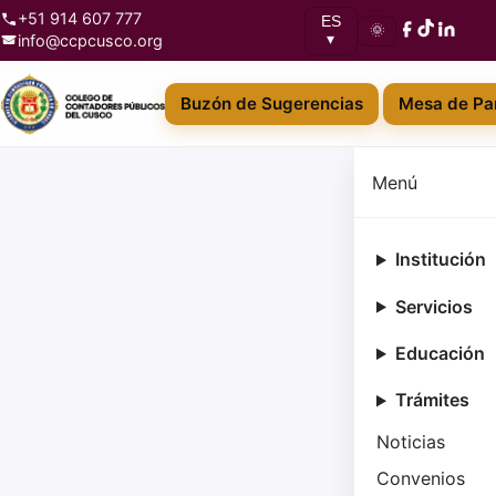
+51 914 607 777
ES
🌞
info@ccpcusco.org
▾
Buzón de Sugerencias
Mesa de Par
Menú
Institución
Servicios
Educación
Trámites
Noticias
Convenios