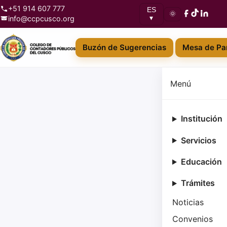
+51 914 607 777
ES
🌞
info@ccpcusco.org
▾
Buzón de Sugerencias
Mesa de Par
Menú
Institución
Servicios
Educación
Trámites
Noticias
Convenios