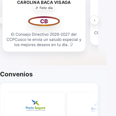
CAROLINA BACA VISAGA
MONICA
🎉 Feliz día
CB
‹
›
El Conse
CCPCusco te
El Consejo Directivo 2026-2027 del
los mej
CCPCusco te envía un saludo especial y
los mejores deseos en tu día. 🎈
Convenios