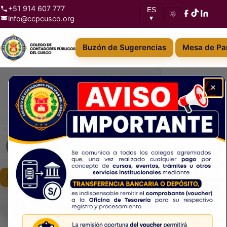
+51 914 607 777
ES
🌞
info@ccpcusco.org
▾
Buzón de Sugerencias
Mesa de Par
Menú
×
Bolsa Laboral
Institución
Publica y encuentra servicios
profesionales
Servicios
‹
›
Contadores colegiados pueden ofrecer sus
Educación
servicios y conectar con oportunidades.
Trámites
Ver listado
Noticias
Convenios